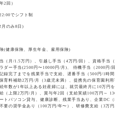
年2回）
～22:00でシフト制
2月のみ8日)
険(健康保険、厚生年金、雇用保険)
当（月/1.5万円）、引越し手当（4万円/回）、資格手当（
ラダー手当(2500円〜10000円/月)、 待機手当（2000
記録完了までを残業手当で支給、遅番手当（500円/1時間
保育料補助2万円/月（3歳児未満）、提携先の保育園利
続年数が1年以上ある妊産婦には、就労最終月に10万円
給（上限2万円/月）、賞与年2回（支給実績100万円～ 1
ートパソコン貸与、健康診断、残業手当あり、企業DC（i
不要の奨学金あり（100万円/年〜）、研修費支給（3万円