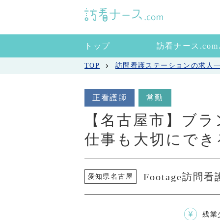
トップ
訪看ナース.co
TOP
訪問看護ステーションの求人
正看護師
常勤
【名古屋市】ブラ
仕事も大切にでき
Footage訪
愛知県名古屋
残業