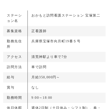
ステーシ
おかもと訪問看護ステーション 宝塚第二
ョン名
募集資格
正看護師
勤務先住
兵庫県宝塚市向月町19番５号
所
アクセス
清荒神駅より車で7分
訪問方法
車で訪問
給与
月給350,000円～
賞与
なし
勤務時間
9:00～18:00
休日休暇
週休2日制（土日休み・シフト制）、春・