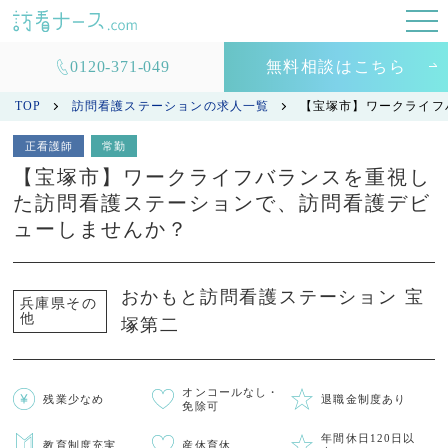
0120-371-049
無料相談はこちら
TOP
訪問看護ステーションの求人一覧
【宝塚市】ワークライフ
正看護師
常勤
【宝塚市】ワークライフバランスを重視し
た訪問看護ステーションで、訪問看護デビ
ューしませんか？
おかもと訪問看護ステーション 宝
兵庫県その
他
塚第二
オンコールなし・
残業少なめ
退職金制度あり
免除可
年間休日120日以
教育制度充実
産休育休