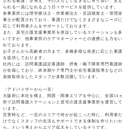
される看護」を考え、その人らしく生きるに寄り添い、支え
られる一員になれるよう日々サービスを提供しています。
各事業所には理学療法士・作業療法士・言語聴覚士・管理栄
養士が配置されており、看護だけでなくさまざまなニーズに
応じて利用者さんをサポートしております。
また、居宅介護支援事業所を併設しているステーションも多
いですが、他事業所のケアマネージャーとの連携にも力をい
れております。
お子さんから高齢者の方まで、多種多様な疾患に応じた看護
を提供しております。
社内には、訪問看護認定看護師、摂食・嚥下障害専門看護師
が在籍しており、終末期ケア専門士や在宅看護指導士などの
資格取得をしたスタッフが多数活躍しています。
〈アドバイザーから一言〉
大阪府に本社を構え、関西・関東エリアを中心に、全国14ヵ
所で訪問看護ステーションと居宅介護支援事業所を運営して
います。
災害時など、一定のエリアで何かが起こった時に、利用者だ
けでなくスタッフの生活もサポートできる体制を作りたいか
ら。という考えからエリア拡大をしているそうです。