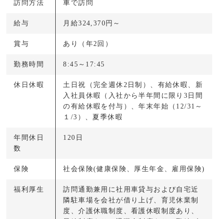
訪問方法
車で訪問
給与
月給324,370円～
賞与
あり（年2回）
勤務時間
8:45～17:45
休日休暇
土日祝（完全週休2日制）、有給休暇、新
入社員休暇（入社から半年間に限り3日間
の有給休暇を付与）、年末年始（12/31～
１/3）、夏季休暇
年間休日
120日
数
保険
社会保険(健康保険、厚生年金、雇用保険)
福利厚生
訪問通勤兼用に社用車貸与および自宅近
隣駐車場を会社が借り上げ、育児休業制
度、介護休職制度、看護休暇制度あり、