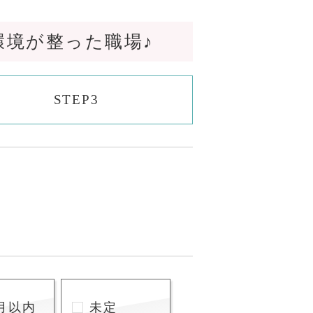
環境が整った職場♪
STEP3
月以内
未定