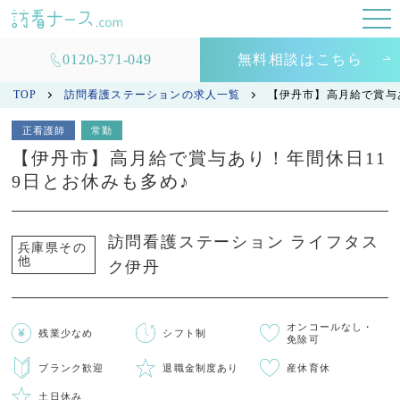
0120-371-049
無料相談はこちら
TOP
訪問看護ステーションの求人一覧
【伊丹市】高月給で賞与
正看護師
常勤
【伊丹市】高月給で賞与あり！年間休日11
9日とお休みも多め♪
訪問看護ステーション ライフタス
兵庫県その
他
ク伊丹
オンコールなし・
残業少なめ
シフト制
免除可
ブランク歓迎
退職金制度あり
産休育休
土日休み