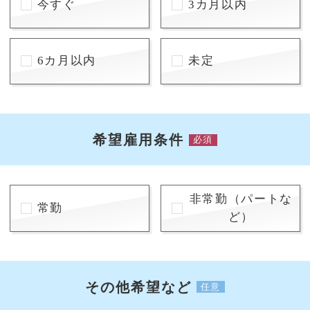
今すぐ
3カ月以内
6カ月以内
未定
希望雇用条件
必須
非常勤（パートな
常勤
ど）
その他希望など
任意