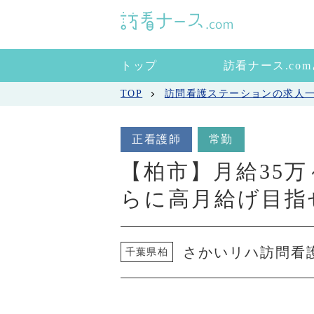
トップ
訪看ナース.co
TOP
訪問看護ステーションの求人
正看護師
常勤
【柏市】月給35
らに高月給げ目指
さかいリハ訪問看
千葉県柏