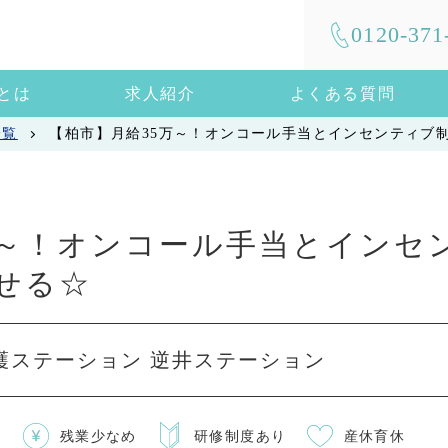
0120-371
mとは
求人紹介
よくある質問
一覧
【柏市】月給35万～！オンコール手当とインセンティブ
万～！オンコール手当とインセ
せる☆
護ステーション 逆井ステーション
残業少なめ
研修制度あり
産休育休