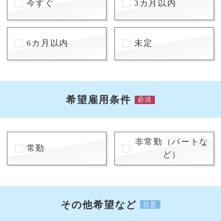
今すぐ
3カ月以内
6カ月以内
未定
希望雇用条件
必須
非常勤（パートな
常勤
ど）
その他希望など
任意