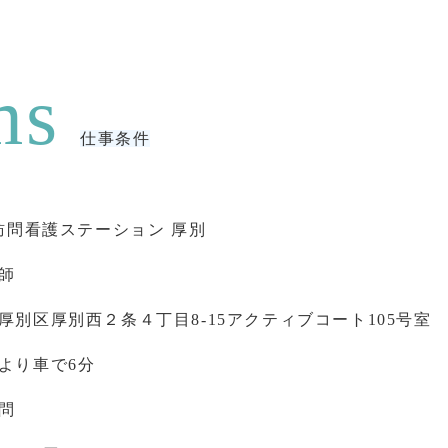
仕事条件
N訪問看護ステーション 厚別
師
厚別区厚別西２条４丁目8-15アクティブコート105号室
より車で6分
問