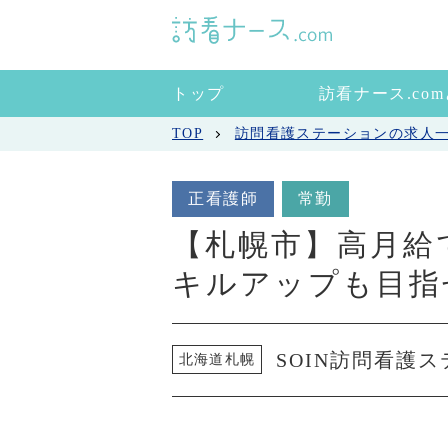
トップ
訪看ナース.co
TOP
訪問看護ステーションの求人
正看護師
常勤
【札幌市】高月給
キルアップも目指
SOIN訪問看護
北海道札幌