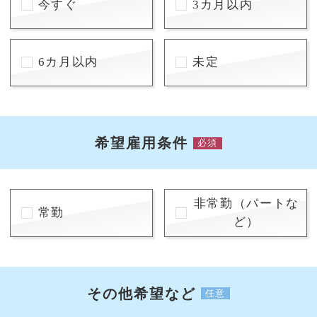
今すぐ
3カ月以内
6カ月以内
未定
希望雇用条件
必須
非常勤（パートな
常勤
ど）
その他希望など
任意