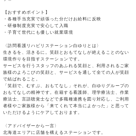
【おすすめポイント】
・各種手当充実で頑張った分だけお給料に反映
・研修制度充実で安心して入職
・子育て世代にも優しい就業環境
〈訪問看護リハビリステーション白ゆりとは〉
生きるを、活きるに。笑顔とおもてなしが絶えることのない
環境作りを目指すステーションです。
サービスを行うスタッフのあふれる笑顔と、利用されるご家
族様のよろこびの笑顔と、サービスを通して全ての人が笑顔
で結ばれること。
「笑顔で、むすぶ、おもてなし」それが、白ゆりグループの
おもてなしの精神です。在籍する看護師、理学療法士、作業
療法士、言語聴覚士などで多職種連携を図り対応し、ご利用
者様やご家族様から「来てくれて本当によかった」と思って
いただけるようにケアしております。
〈アドバイザーから一言〉
北海道エリアに店舗を構えるステーションです。