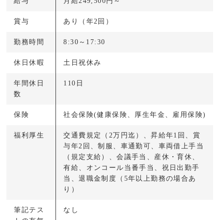
給与
月給249,500円～
賞与
あり（年2回）
勤務時間
8:30～17:30
休日休暇
土日祝休み
年間休日
110日
数
保険
社会保険(健康保険、厚生年金、雇用保険)
福利厚生
交通費規定（2万円迄）、昇給年1回、賞
与年2回、制服、車通勤可、車両借上手当
（規定支給）、会議手当、産休・育休、
有給、オンコール当番手当、祝日出勤手
当、退職金制度（5年以上勤務の場合あ
り）
筆記テス
なし