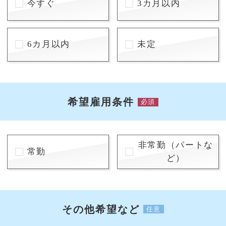
今すぐ
3カ月以内
6カ月以内
未定
希望雇用条件
必須
非常勤（パートな
常勤
ど）
その他希望など
任意