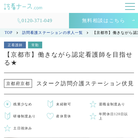
0120-371-049
無料相談はこちら
TOP
訪問看護ステーションの求人一覧
【京都市】働きながら認
正看護師
常勤
【京都市】働きながら認定看護師を目指せ
る★
スターク訪問介護ステーション伏見
京都府京都
残業少なめ
未経験可
退職金制度あり
年間休日120日以
研修制度あり
産休育休
上
土日祝休み