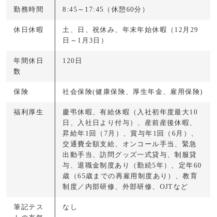
勤務時間
8:45～17:45（休憩60分）
休日休暇
土、日、祝休み、年末年始休暇（12月29
日～1月3日）
年間休日
120日
数
保険
社会保険(健康保険、厚生年金、雇用保険)
福利厚生
慶弔休暇、有給休暇（入社初年度最大10
日、入社日より付与）、産前産後休暇、
昇給年1回（7月）、賞与年1回（6月）、
交通費全額支給、オンコール手当、緊急
出動手当、訪問グッズ一式貸与、制服貸
与、退職金制度あり（勤続5年）、定年60
歳（65歳までの再雇用制度あり）、教育
制度／内部研修、外部研修、OJTなど
筆記テス
なし