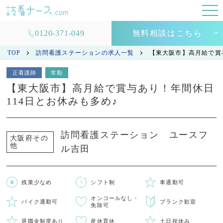
0120-371-049
無料相談はこちら
TOP
訪問看護ステーションの求人一覧
【東大阪市】高月給で賞
正看護師
常勤
【東大阪市】高月給で賞与あり！年間休日
114日とお休みも多め♪
訪問看護ステーション ユースフ
大阪府その
他
ル吉田
残業少なめ
シフト制
車通勤可
オンコールなし・
バイク通勤可
ブランク歓迎
免除可
退職金制度あり
産休育休
土日祝休み