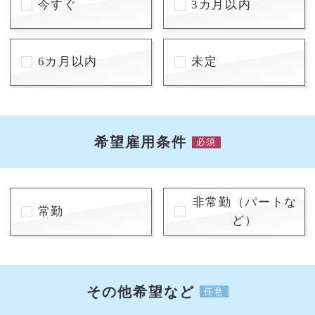
今すぐ
3カ月以内
6カ月以内
未定
希望雇用条件
必須
非常勤（パートな
常勤
ど）
その他希望など
任意