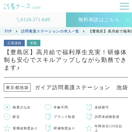
0120-371-049
無料相談はこちら
TOP
訪問看護ステーションの求人一覧
【豊島区】高月給で福利
正看護師
常勤
【豊島区】高月給で福利厚生充実！研修体
制も安心でスキルアップしながら勤務でき
ます♪
ガイア訪問看護ステーション 池袋
東京都池袋
残業少なめ
年齢不問
未経験可
駅近
ブランク歓迎
訪問未経験歓迎
年間休日120日以
退職金制度あり
研修制度あり
上