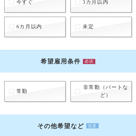
今すぐ
3カ月以内
6カ月以内
未定
希望雇用条件
必須
非常勤（パートな
常勤
ど）
その他希望など
任意