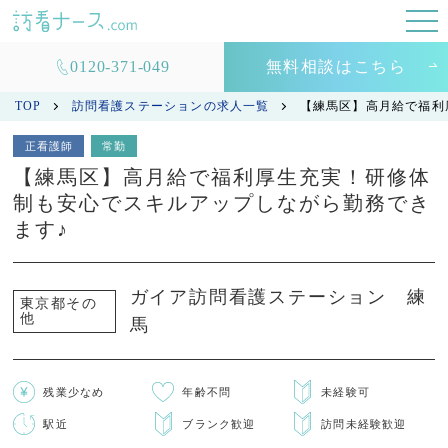
0120-371-049
無料相談はこちら
TOP
訪問看護ステーションの求人一覧
【練馬区】高月給で福利
正看護師
常勤
【練馬区】高月給で福利厚生充実！研修体
制も安心でスキルアップしながら勤務でき
ます♪
ガイア訪問看護ステーション 練
東京都その
他
馬
残業少なめ
年齢不問
未経験可
駅近
ブランク歓迎
訪問未経験歓迎