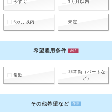
今すぐ
3カ月以内
6カ月以内
未定
希望雇用条件
必須
非常勤（パートな
常勤
ど）
その他希望など
任意