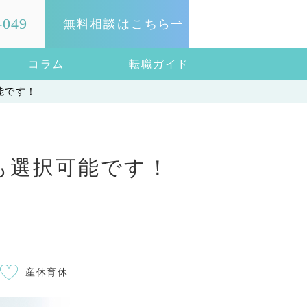
-049
無料相談はこちら
コラム
転職ガイド
能です！
も選択可能です！
産休育休