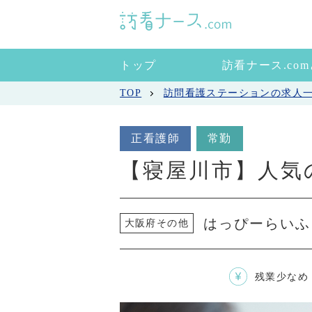
トップ
訪看ナース.co
TOP
訪問看護ステーションの求人
正看護師
常勤
【寝屋川市】人気
はっぴーらいふ
大阪府その他
残業少なめ