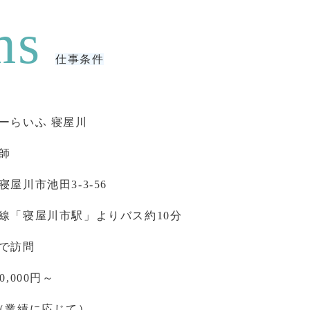
仕事条件
ーらいふ 寝屋川
師
寝屋川市池田3-3-56
線「寝屋川市駅」よりバス約10分
で訪問
0,000円～
（業績に応じて）