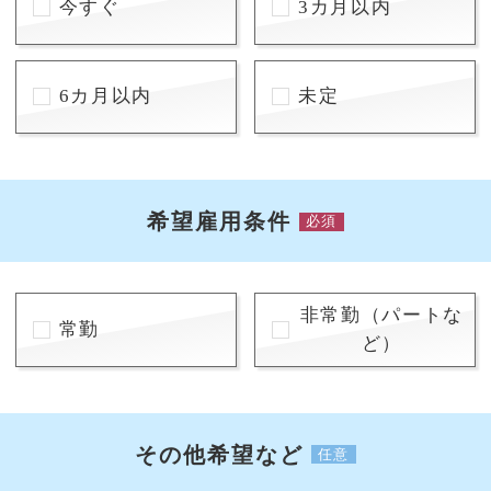
今すぐ
3カ月以内
6カ月以内
未定
希望雇用条件
必須
非常勤（パートな
常勤
ど）
その他希望など
任意