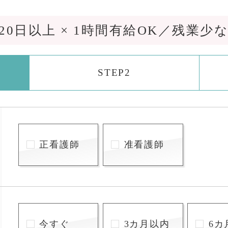
0日以上 × 1時間有給OK／残業少
STEP2
正看護師
准看護師
今すぐ
3カ月以内
6カ