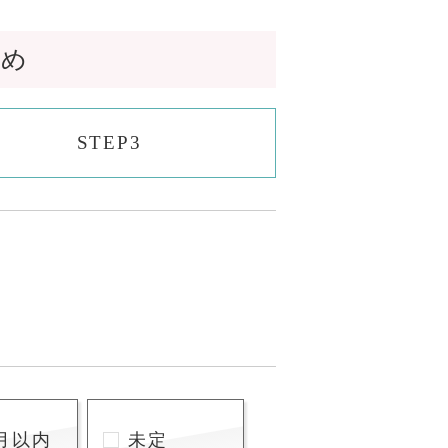
なめ
STEP3
月以内
未定