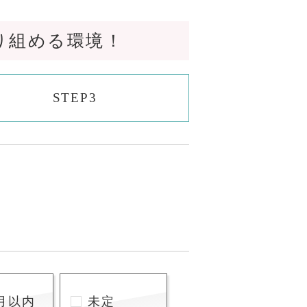
り組める環境！
STEP3
月以内
未定