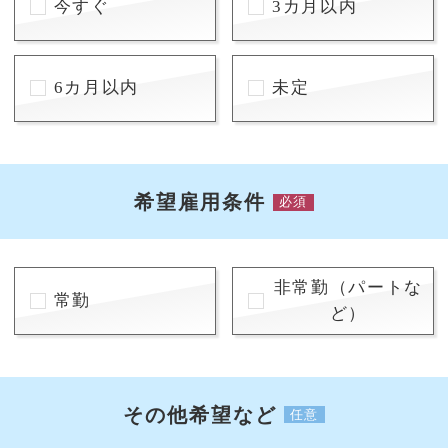
今すぐ
3カ月以内
6カ月以内
未定
希望雇用条件
必須
非常勤（パートな
常勤
ど）
その他希望など
任意