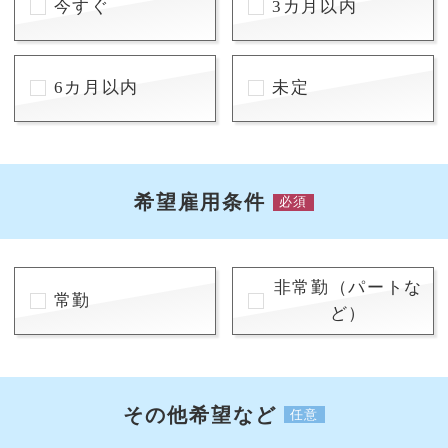
今すぐ
3カ月以内
6カ月以内
未定
希望雇用条件
必須
非常勤（パートな
常勤
ど）
その他希望など
任意