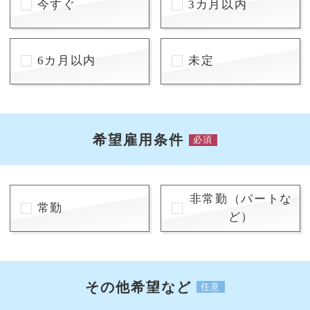
今すぐ
3カ月以内
6カ月以内
未定
希望雇用条件
必須
非常勤（パートな
常勤
ど）
その他希望など
任意