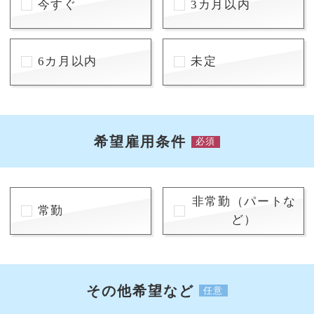
今すぐ
3カ月以内
6カ月以内
未定
希望雇用条件
必須
非常勤（パートな
常勤
ど）
その他希望など
任意