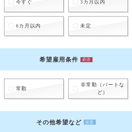
今すぐ
3カ月以内
6カ月以内
未定
希望雇用条件
必須
非常勤（パートな
常勤
ど）
その他希望など
任意