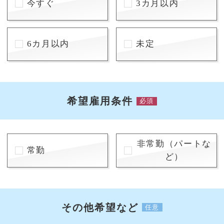
今すぐ
3カ月以内
6カ月以内
未定
希望雇用条件
必須
非常勤（パートな
常勤
ど）
その他希望など
任意