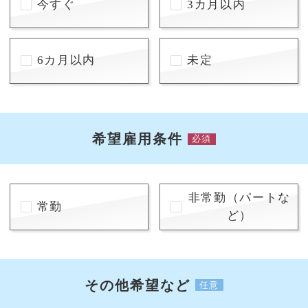
今すぐ
3カ月以内
6カ月以内
未定
希望雇用条件
必須
非常勤（パートな
常勤
ど）
その他希望など
任意