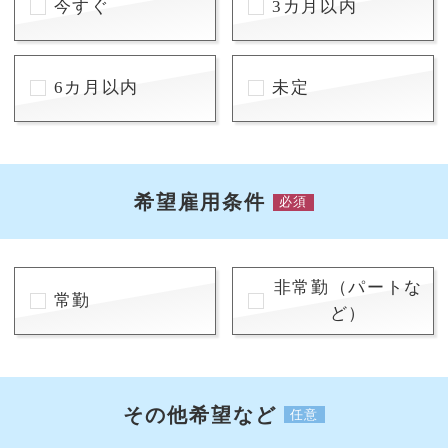
今すぐ
3カ月以内
6カ月以内
未定
希望雇用条件
必須
非常勤（パートな
常勤
ど）
その他希望など
任意