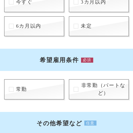
今すぐ
3カ月以内
6カ月以内
未定
希望雇用条件
必須
非常勤（パートな
常勤
ど）
その他希望など
任意