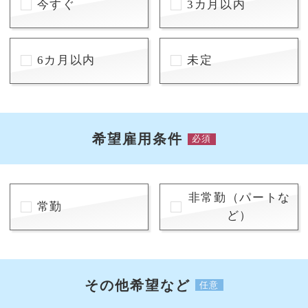
今すぐ
3カ月以内
6カ月以内
未定
希望雇用条件
必須
非常勤（パートな
常勤
ど）
その他希望など
任意