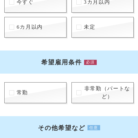
今すぐ
3カ月以内
6カ月以内
未定
希望雇用条件
必須
非常勤（パートな
常勤
ど）
その他希望など
任意