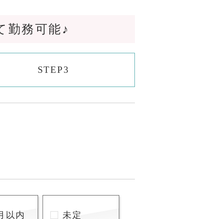
て勤務可能♪
STEP3
月以内
未定