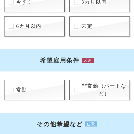
今すぐ
3カ月以内
6カ月以内
未定
希望雇用条件
必須
非常勤（パートな
常勤
ど）
その他希望など
任意