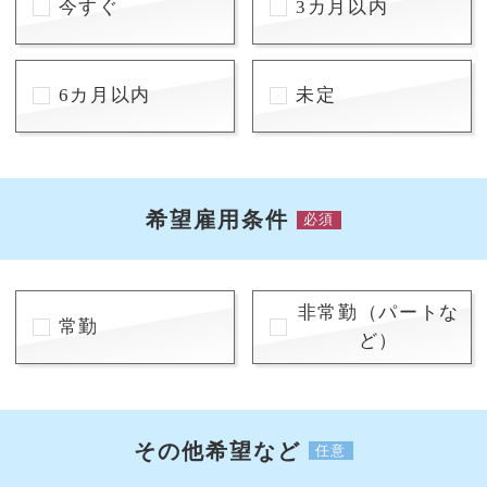
今すぐ
3カ月以内
6カ月以内
未定
希望雇用条件
必須
非常勤（パートな
常勤
ど）
その他希望など
任意