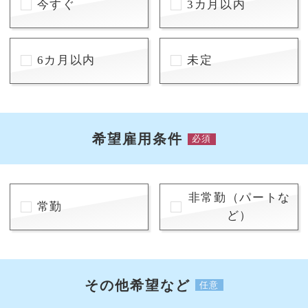
今すぐ
3カ月以内
6カ月以内
未定
希望雇用条件
必須
非常勤（パートな
常勤
ど）
その他希望など
任意