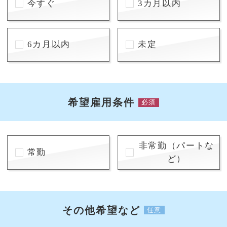
今すぐ
3カ月以内
6カ月以内
未定
希望雇用条件
必須
非常勤（パートな
常勤
ど）
その他希望など
任意