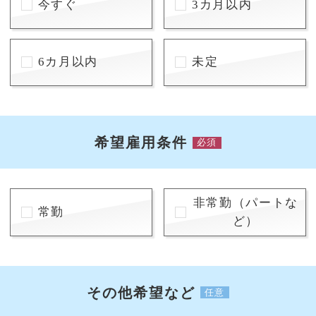
今すぐ
3カ月以内
6カ月以内
未定
希望雇用条件
必須
非常勤（パートな
常勤
ど）
その他希望など
任意