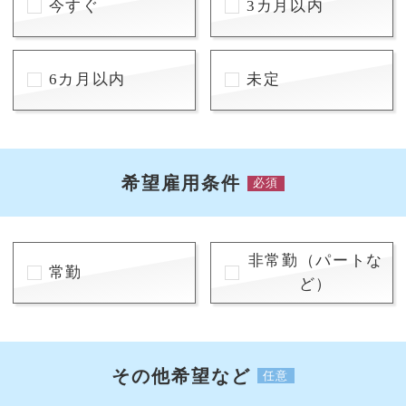
今すぐ
3カ月以内
6カ月以内
未定
希望雇用条件
必須
非常勤（パートな
常勤
ど）
その他希望など
任意