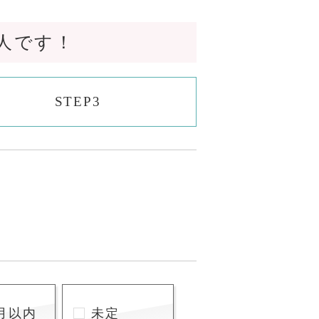
人です！
STEP3
月以内
未定