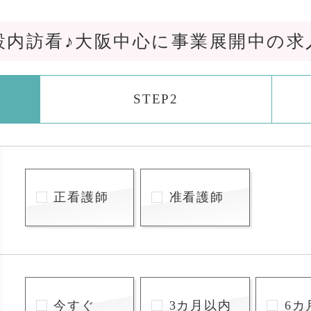
設内訪看♪大阪中心に事業展開中の求
STEP2
正看護師
准看護師
今すぐ
3カ月以内
6カ