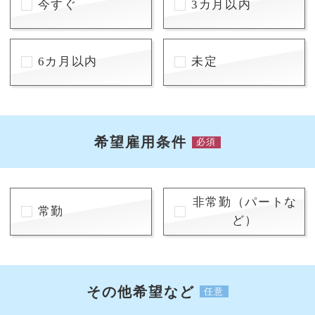
今すぐ
3カ月以内
6カ月以内
未定
希望雇用条件
必須
非常勤（パートな
常勤
ど）
その他希望など
任意