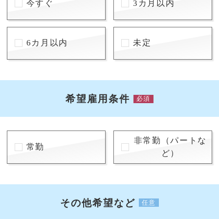
今すぐ
3カ月以内
6カ月以内
未定
希望雇用条件
必須
非常勤（パートな
常勤
ど）
その他希望など
任意