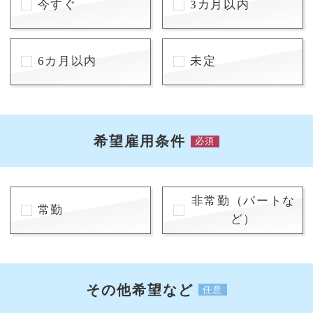
今すぐ
3カ月以内
6カ月以内
未定
希望雇用条件
必須
非常勤（パートな
常勤
ど）
その他希望など
任意