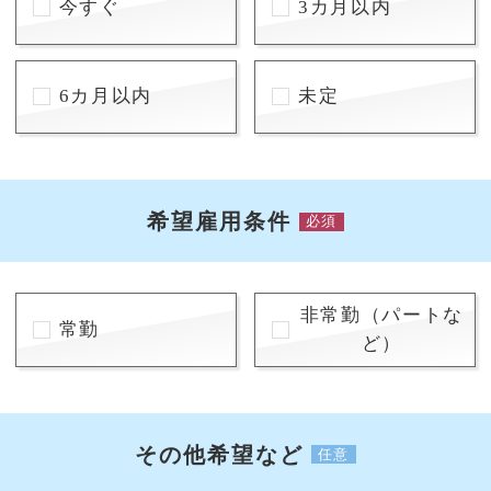
今すぐ
3カ月以内
6カ月以内
未定
希望雇用条件
必須
非常勤（パートな
常勤
ど）
その他希望など
任意