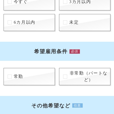
今すぐ
3カ月以内
6カ月以内
未定
希望雇用条件
必須
非常勤（パートな
常勤
ど）
その他希望など
任意