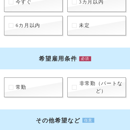
今すぐ
3カ月以内
6カ月以内
未定
希望雇用条件
必須
非常勤（パートな
常勤
ど）
その他希望など
任意