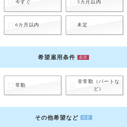
今すぐ
3カ月以内
6カ月以内
未定
希望雇用条件
必須
非常勤（パートな
常勤
ど）
その他希望など
任意