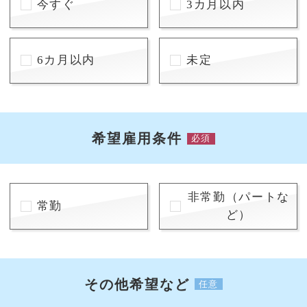
今すぐ
3カ月以内
6カ月以内
未定
希望雇用条件
必須
非常勤（パートな
常勤
ど）
その他希望など
任意